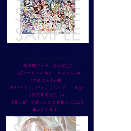
［Rejet SUPER SEAT特典］
・朗読劇ブック（各公演別）
・A5アクリルパネル：ランダム1点
（作品ごと全6種）
※A5アクリルパネルについて、「Rejet
SUPER SEAT」の
【通し券】を購入したお客様には2点配
布いたします。