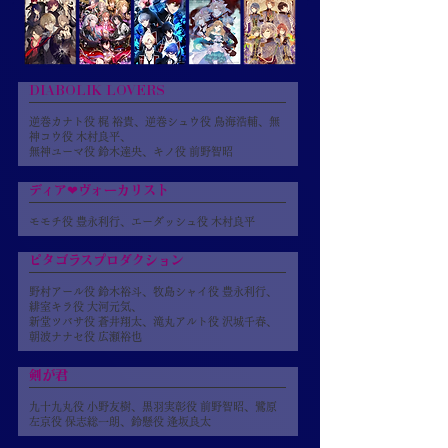
DIABOLIK LOVERS
逆巻カナト役 梶 裕貴、逆巻シュウ役 鳥海浩輔、無
神コウ役 木村良平、
無神ユーマ役 鈴木達央、キノ役 前野智昭
ディア❤ヴォーカリスト
モモチ役 豊永利行、エーダッシュ役 木村良平
ピタゴラスプロダクション
野村アール役 鈴木裕斗、牧島シャイ役 豊永利行、
緋室キラ役 大河元気、
新堂ツバサ役 蒼井翔太、滝丸アルト役 沢城千春、
朝波ナナセ役 広瀬裕也
剣が君
九十九丸役 小野友樹、黒羽実彰役 前野智昭、鷺原
左京役 保志総一朗、鈴懸役 逢坂良太