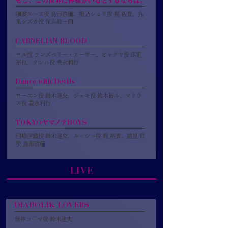
もし、この世界に神様がいるとするならば。
細波エース役 鳥海浩輔、指乃シュリ役 梶 裕貴、九
鬼シズカ役 保志総一朗
CARNELIAN BLOOD
ヨル役 ランズベリー・アーサー、ビャクヤ役 広瀬
裕也、クレハ役 豊永利行
Dance with Devils
ローエン役 鈴木達央、ジェキ役 鈴木裕斗、マリウ
ス役 豊永利行
TOKYOヤマノテBOYS
桐嶋伊織役 鈴木達央、ルーシー役 梶 裕貴、諸星 哲
役 鳥海浩輔
LIVE
DIABOLIK LOVERS
無神ユーマ役 鈴木達央