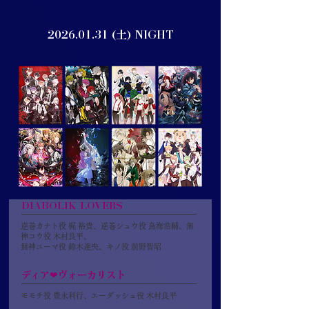
2026.01.31
(土) NIGHT
DIABOLIK LOVERS
逆巻カナト役 梶 裕貴、逆巻シュウ役 鳥海浩輔、無
神コウ役 木村良平、
無神ユーマ役 鈴木達央、キノ役 前野智昭
ディア❤ヴォーカリスト
モモチ役 豊永利行、エーダッシュ役 木村良平