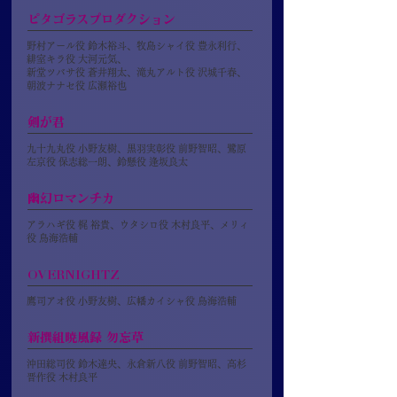
ピタゴラスプロダクション
野村アール役 鈴木裕斗、牧島シャイ役 豊永利行、
緋室キラ役 大河元気、
新堂ツバサ役 蒼井翔太、滝丸アルト役 沢城千春、
朝波ナナセ役 広瀬裕也
剣が君
九十九丸役 小野友樹、黒羽実彰役 前野智昭、鷺原
左京役 保志総一朗、鈴懸役 逢坂良太
幽幻ロマンチカ
アラハギ役 梶 裕貴、ウタシロ役 木村良平、メリィ
役 鳥海浩輔
OVERNIGHTZ
鷹司アオ役 小野友樹、広幡カイシャ役 鳥海浩輔
新撰組暁風録 勿忘草
沖田総司役 鈴木達央、永倉新八役 前野智昭、高杉
晋作役 木村良平