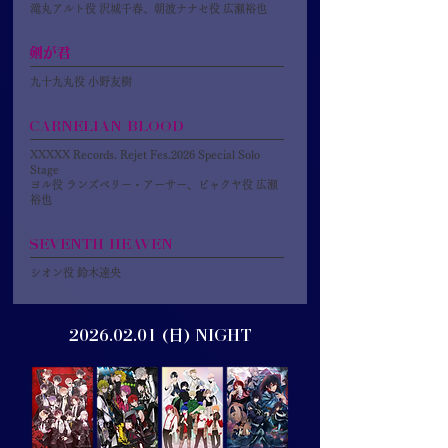
滝丸アルト役 沢城千春、朝波ナナセ役 広瀬裕也
剣が君
九十九丸役 小野友樹
CARNELIAN BLOOD
XXXXX Records. Rejet Fes.2026 Special Solo
Stage
ヨル役 ランズベリー・アーサー、ビャクヤ役 広瀬
裕也
SEVENTH HEAVEN
シオン役 鈴木達央​​
2026.02.01
(日) NIGHT