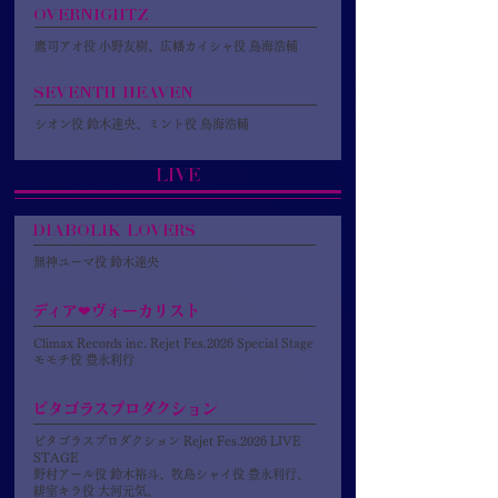
OVERNIGHTZ
鷹司アオ役 小野友樹、広幡カイシャ役 鳥海浩輔
SEVENTH HEAVEN
シオン役 鈴木達央、ミント役 鳥海浩輔
LIVE
DIABOLIK LOVERS
無神ユーマ役 鈴木達央
ディア❤ヴォーカリスト
Climax Records inc. Rejet Fes.2026 Special Stage
モモチ役 豊永利行
ピタゴラスプロダクション
ピタゴラスプロダクション Rejet Fes.2026 LIVE
STAGE
野村アール役 鈴木裕斗、牧島シャイ役 豊永利行、
緋室キラ役 大河元気、