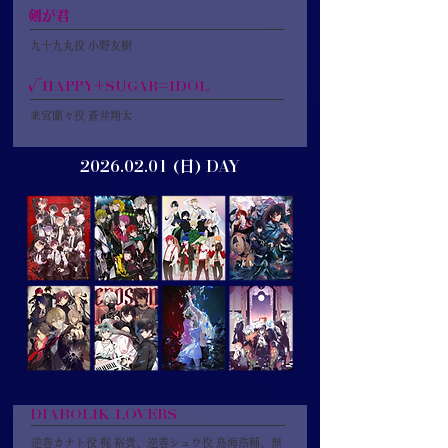
剣が君
九十九丸役 小野友樹
√HAPPY+SUGAR=IDOL
来宮蘭々役 蒼井翔太
2026.02.01
(日) DAY
DIABOLIK LOVERS
逆巻カナト役 梶 裕貴、逆巻シュウ役 鳥海浩輔、無