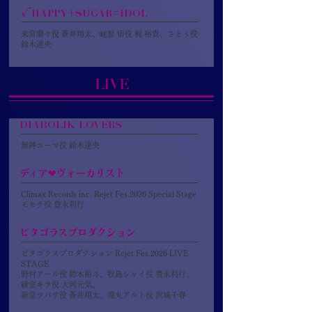
√HAPPY+SUGAR=IDOL
来宮蘭々役 蒼井翔太、蛯原 宙役 梶 裕貴、さとぅ役
鈴木達央
LIVE
DIABOLIK LOVERS
無神ユーマ役 鈴木達央
ディア❤ヴォーカリスト
Climax Records inc. Rejet Fes.2026 Special Stage
モモチ役 豊永利行
ピタゴラスプロダクション
ピタゴラスプロダクション Rejet Fes.2026 LIVE
STAGE
野村アール役 鈴木裕斗、牧島シャイ役 豊永利行、
緋室キラ役 大河元気、
新堂ツバサ役 蒼井翔太、滝丸アルト役 沢城千春