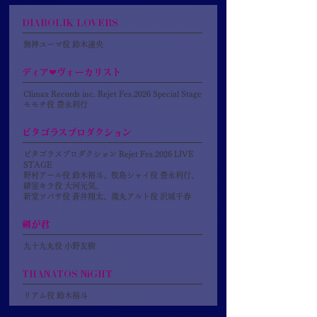
DIABOLIK LOVERS
無神ユーマ役 鈴木達央
ディア❤ヴォーカリスト
Climax Records inc. Rejet Fes.2026 Special Stage
モモチ役 豊永利行
ピタゴラスプロダクション
ピタゴラスプロダクション Rejet Fes.2026 LIVE
STAGE
野村アール役 鈴木裕斗、牧島シャイ役 豊永利行、
緋室キラ役 大河元気、
新堂ツバサ役 蒼井翔太、滝丸アルト役 沢城千春
剣が君
九十九丸役 小野友樹
THANATOS NiGHT
リアム役 鈴木裕斗