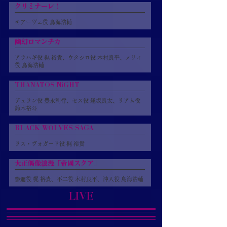
クリミナーレ！
キアーヴェ役 鳥海浩輔
幽幻ロマンチカ
アラハギ役 梶 裕貴、ウタシロ役 木村良平、メリィ
役 鳥海浩輔
THANATOS NiGHT
デュラン役 豊永利行、セス役 逢坂良太、リアム役
鈴木裕斗
BLACK WOLVES SAGA
ラス・ヴォガード役 梶 裕貴
大正偶像浪漫「帝國スタア」
参邇役 梶 裕貴、不二役 木村良平、沖人役 鳥海浩輔
LIVE