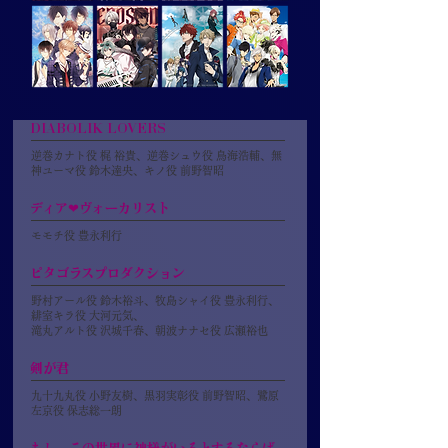
DIABOLIK LOVERS
逆巻カナト役 梶 裕貴、逆巻シュウ役 鳥海浩輔、無
神ユーマ役 鈴木達央、キノ役 前野智昭
ディア❤ヴォーカリスト
モモチ役 豊永利行
ピタゴラスプロダクション
野村アール役 鈴木裕斗、牧島シャイ役 豊永利行、
緋室キラ役 大河元気、
滝丸アルト役 沢城千春、朝波ナナセ役 広瀬裕也
剣が君
九十九丸役 小野友樹、黒羽実彰役 前野智昭、鷺原
左京役 保志総一朗