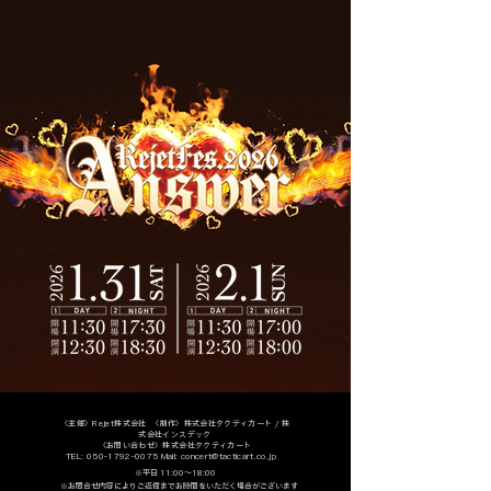
〈主催〉Rejet株式会社 〈制作〉株式会社タクティカート / 株
式会社インスデック
〈お問い合わせ〉株式会社タクティカート
TEL:
050-1792-0075
Mail:
concert@tacticart.co.jp
※平日 11:00～18:00
※お問合せ内容によりご返信までお時間をいただく場合がございます