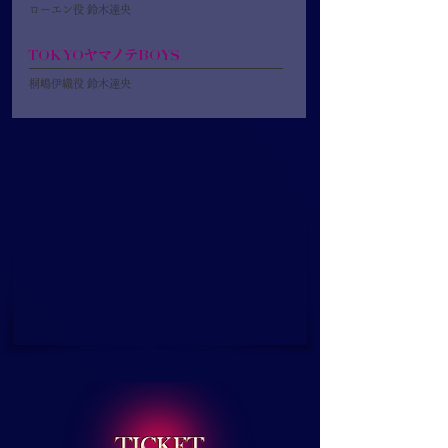
ローエン役 鈴木達央
TOKYOヤマノテBOYS
桐嶋伊織役 鈴木達央​​