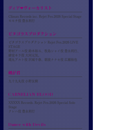
ディア❤ヴォーカリスト
Climax Records inc. Rejet Fes.2026 Special Stage
モモチ役 豊永利行
ピタゴラスプロダクション
ピタゴラスプロダクション Rejet Fes.2026 LIVE
STAGE
野村アール役 鈴木裕斗、牧島シャイ役 豊永利行、
緋室キラ役 大河元気、
滝丸アルト役 沢城千春、朝波ナナセ役 広瀬裕也
剣が君
九十九丸役 小野友樹
CARNELIAN BLOOD
XXXXX Records. Rejet Fes.2026 Special Solo
Stage
クレハ役 豊永利行
Dance with Devils