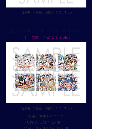
※​全6種 ※絵柄はお選びいただけません
［通し券特典(SUPER SEAT・SS席のみ)］
・ミニ色紙（作品ごと全6種）
※​全6種 ※絵柄はお選びいただけません
◎通し券特典について
・SUPER SEAT：全6種セット
・SS席：ランダム2点（全6種）