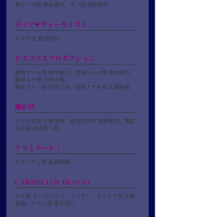
神ユーマ役 鈴木達央、キノ役 前野智昭
ディア❤ヴォーカリスト
モモチ役 豊永利行
ピタゴラスプロダクション
野村アール役 鈴木裕斗、牧島シャイ役 豊永利行、
緋室キラ役 大河元気、
滝丸アルト役 沢城千春、朝波ナナセ役 広瀬裕也
剣が君
九十九丸役 小野友樹、黒羽実彰役 前野智昭、鷺原
左京役 保志総一朗
クリミナーレ！
キアーヴェ役 鳥海浩輔
CARNELIAN BLOOD
ヨル役 ランズベリー・アーサー、ビャクヤ役 広瀬
裕也、クレハ役 豊永利行