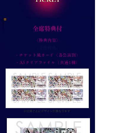
全席特典付
〈特典内容〉
［全席特典］
・チケット風カード（各公演別）
・A5クリアファイル（共通1種）
※​
公演ごとにデザインが異なります